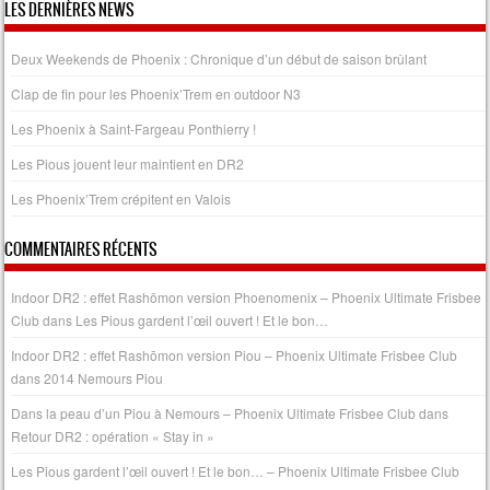
LES DERNIÈRES NEWS
Deux Weekends de Phoenix : Chronique d’un début de saison brûlant
Clap de fin pour les Phoenix’Trem en outdoor N3
Les Phoenix à Saint-Fargeau Ponthierry !
Les Pious jouent leur maintient en DR2
Les Phoenix’Trem crépitent en Valois
COMMENTAIRES RÉCENTS
Indoor DR2 : effet Rashōmon version Phoenomenix – Phoenix Ultimate Frisbee
Club
dans
Les Pious gardent l’œil ouvert ! Et le bon…
Indoor DR2 : effet Rashōmon version Piou – Phoenix Ultimate Frisbee Club
dans
2014 Nemours Piou
Dans la peau d’un Piou à Nemours – Phoenix Ultimate Frisbee Club
dans
Retour DR2 : opération « Stay in »
Les Pious gardent l’œil ouvert ! Et le bon… – Phoenix Ultimate Frisbee Club