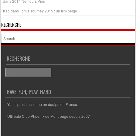
dans
2014 Nemours Piou
Kao
dans
Tom’s Tourney 2015 : un film belge
RECHERCHE
Search
RECHERCHE
Search
HAVE FUN, PLAY HARD
Yanis présélectionné en équipe de France.
Ultimate Club Phoenix de Montrouge depuis 2007