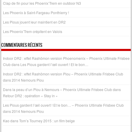
Clap de fin pour les Phoenix’Trem en outdoor N3
Les Phoenix à Saint-Fargeau Ponthierry !
Les Pious jouent leur maintient en DR2
Les Phoenix’Trem crépitent en Valois
COMMENTAIRES RÉCENTS
Indoor DR2 : effet Rashōmon version Phoenomenix – Phoenix Ultimate Frisbee
Club
dans
Les Pious gardent l’œil ouvert ! Et le bon…
Indoor DR2 : effet Rashōmon version Piou – Phoenix Ultimate Frisbee Club
dans
2014 Nemours Piou
Dans la peau d’un Piou à Nemours – Phoenix Ultimate Frisbee Club
dans
Retour DR2 : opération « Stay in »
Les Pious gardent l’œil ouvert ! Et le bon… – Phoenix Ultimate Frisbee Club
dans
2014 Nemours Piou
Kao
dans
Tom’s Tourney 2015 : un film belge