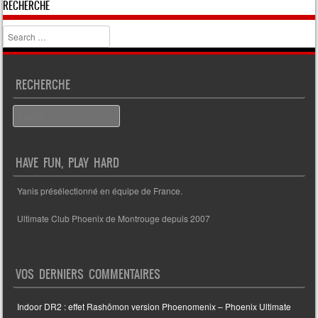
RECHERCHE
Search
RECHERCHE
Search
HAVE FUN, PLAY HARD
Yanis présélectionné en équipe de France.
Ultimate Club Phoenix de Montrouge depuis 2007
VOS DERNIERS COMMENTAIRES
Indoor DR2 : effet Rashōmon version Phoenomenix – Phoenix Ultimate