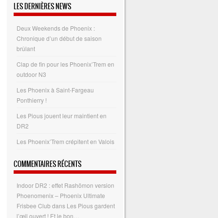
LES DERNIÈRES NEWS
Deux Weekends de Phoenix :
Chronique d’un début de saison
brûlant
Clap de fin pour les Phoenix’Trem en
outdoor N3
Les Phoenix à Saint-Fargeau
Ponthierry !
Les Pious jouent leur maintient en
DR2
Les Phoenix’Trem crépitent en Valois
COMMENTAIRES RÉCENTS
Indoor DR2 : effet Rashōmon version
Phoenomenix – Phoenix Ultimate
Frisbee Club
dans
Les Pious gardent
l’œil ouvert ! Et le bon…