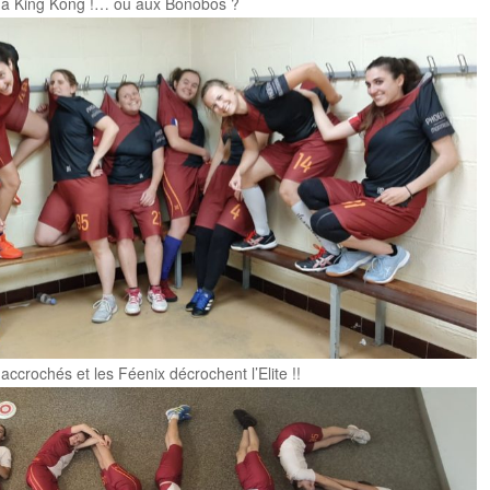
à King Kong !… ou aux Bonobos ?
ccrochés et les Féenix décrochent l’Elite !!