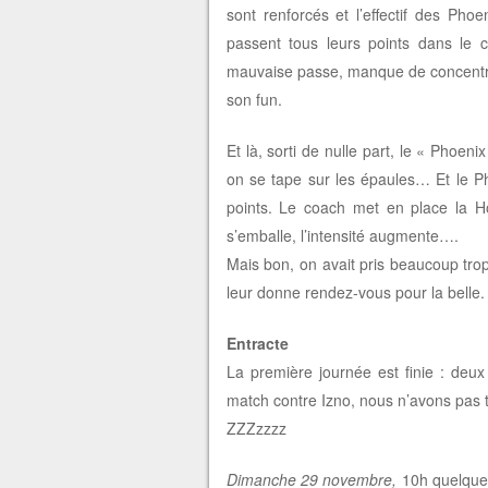
sont renforcés et l’effectif des P
passent tous leurs points dans le 
mauvaise passe, manque de concentra
son fun.
Et là, sorti de nulle part, le « Phoe
on se tape sur les épaules… Et le P
points. Le coach met en place la Ho
s’emballe, l’intensité augmente….
Mais bon, on avait pris beaucoup tr
leur donne rendez-vous pour la belle.
Entracte
La première journée est finie : deu
match contre Izno, nous n’avons pas t
ZZZzzzz
Dimanche 29 novembre,
10h quelque 