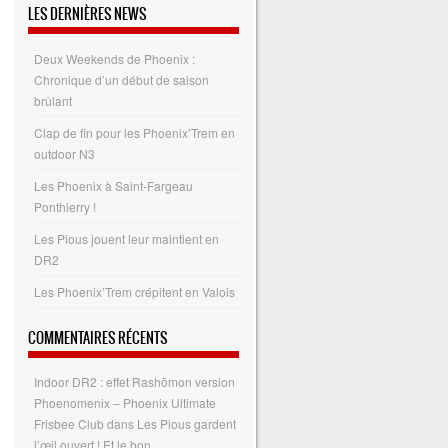
LES DERNIÈRES NEWS
Deux Weekends de Phoenix :
Chronique d’un début de saison
brûlant
Clap de fin pour les Phoenix’Trem en
outdoor N3
Les Phoenix à Saint-Fargeau
Ponthierry !
Les Pious jouent leur maintient en
DR2
Les Phoenix’Trem crépitent en Valois
COMMENTAIRES RÉCENTS
Indoor DR2 : effet Rashōmon version
Phoenomenix – Phoenix Ultimate
Frisbee Club
dans
Les Pious gardent
l’œil ouvert ! Et le bon…