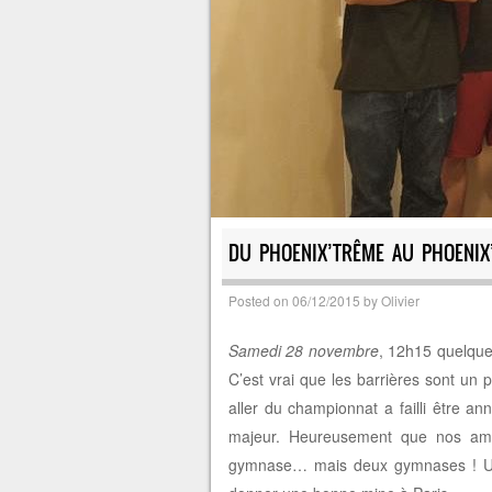
DU PHOENIX’TRÊME AU PHOENIX
Posted on
06/12/2015
by
Olivier
Samedi 28 novembre
, 12h15 quelque
C’est vrai que les barrières sont un
aller du championnat a failli être 
majeur. Heureusement que nos ami
gymnase… mais deux gymnases ! Un 