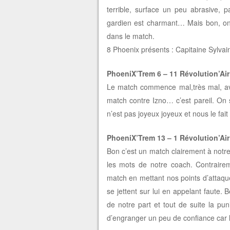
terrible, surface un peu abrasive, 
gardien est charmant… Mais bon, on 
dans le match.
8 Phoenix présents : Capitaine Sylvain
PhoeniX’Trem 6 – 11 Révolution’Air
Le match commence mal,très mal, av
match contre Izno… c’est pareil. On s
n’est pas joyeux joyeux et nous le fait 
PhoeniX’Trem 13 – 1 Révolution’Air
Bon c’est un match clairement à notr
les mots de notre coach. Contraire
match en mettant nos points d’attaque
se jettent sur lui en appelant faute. B
de notre part et tout de suite la pu
d’engranger un peu de confiance car l