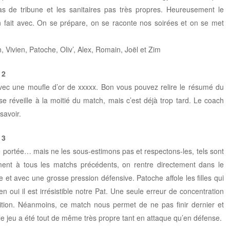
pas de tribune et les sanitaires pas très propres. Heureusement le
fait avec. On se prépare, on se raconte nos soirées et on se met
, Vivien, Patoche, Oliv’, Alex, Romain, Joël et Zim
 2
ec une moufle d’or de xxxxx. Bon vous pouvez relire le résumé du
e réveille à la moitié du match, mais c’est déjà trop tard. Le coach
savoir.
 3
e portée… mais ne les sous-estimons pas et respectons-les, tels sont
ment à tous les matchs précédents, on rentre directement dans le
 et avec une grosse pression défensive. Patoche affole les filles qui
en oui il est irrésistible notre Pat. Une seule erreur de concentration
nition. Néanmoins, ce match nous permet de ne pas finir dernier et
e jeu a été tout de même très propre tant en attaque qu’en défense.