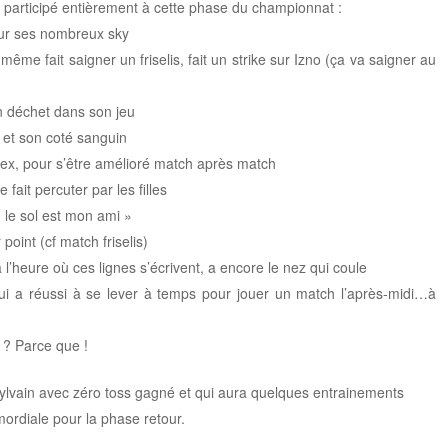
participé entièrement à cette phase du championnat :
pour ses nombreux sky
 même fait saigner un friselis, fait un strike sur Izno (ça va saigner au
un déchet dans son jeu
s et son coté sanguin
Alex, pour s’être amélioré match après match
fait percuter par les filles
« le sol est mon ami »
point (cf match friselis)
 l’heure où ces lignes s’écrivent, a encore le nez qui coule
ui a réussi à se lever à temps pour jouer un match l’après-midi…à
 ? Parce que !
Sylvain avec zéro toss gagné et qui aura quelques entrainements
imordiale pour la phase retour.