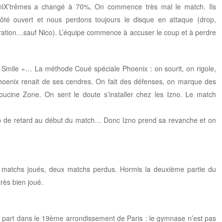
hoeniX’trêmes a changé à 70%. On commence très mal le match. Ils
côté ouvert et nous perdons toujours le disque en attaque (drop,
tion…sauf Nico). L’équipe commence à accuser le coup et à perdre
nix Smile »… La méthode Coué spéciale Phoenix : on sourit, on rigole,
hoenix renait de ses cendres. On fait des défenses, on marque des
ucine Zone. On sent le doute s’installer chez les Izno. Le match
op de retard au début du match… Donc Izno prend sa revanche et on
x matchs joués, deux matchs perdus. Hormis la deuxième partie du
rès bien joué.
part dans le 19ème arrondissement de Paris : le gymnase n’est pas