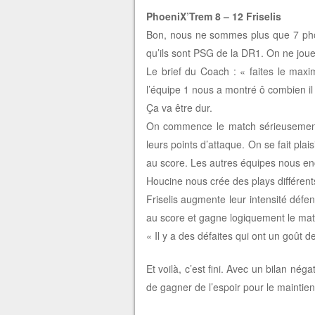
PhoeniX’Trem 8 – 12 Friselis
Bon, nous ne sommes plus que 7 phoe
qu’ils sont PSG de la DR1. On ne jou
Le brief du Coach : « faites le max
l’équipe 1 nous a montré ô combien il 
Ça va être dur.
On commence le match sérieusement
leurs points d’attaque. On se fait pla
au score. Les autres équipes nous e
Houcine nous crée des plays différen
Friselis augmente leur intensité défen
au score et gagne logiquement le mat
« Il y a des défaites qui ont un goût de 
Et voilà, c’est fini. Avec un bilan nég
de gagner de l’espoir pour le maintie