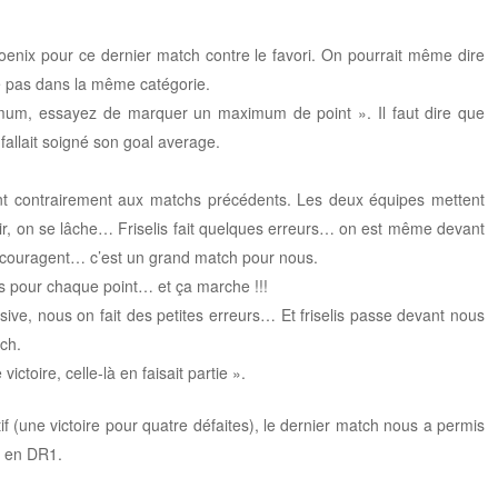
nix pour ce dernier match contre le favori. On pourrait même dire
e pas dans la même catégorie.
imum, essayez de marquer un maximum de point ». Il faut dire que
fallait soigné son goal average.
 contrairement aux matchs précédents. Les deux équipes mettent
isir, on se lâche… Friselis fait quelques erreurs… on est même devant
ncouragent… c’est un grand match pour nous.
ts pour chaque point… et ça marche !!!
sive, nous on fait des petites erreurs… Et friselis passe devant nous
ch.
victoire, celle-là en faisait partie ».
atif (une victoire pour quatre défaites), le dernier match nous a permis
n en DR1.