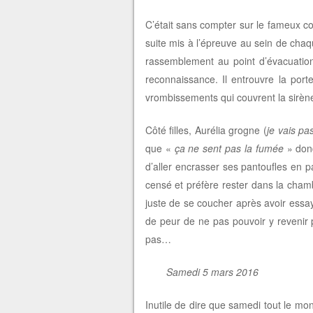
C’était sans compter sur le fameux cou
suite mis à l’épreuve au sein de ch
rassemblement au point d’évacuation 
reconnaissance. Il entrouvre la port
vrombissements qui couvrent la sirè
Côté filles, Aurélia grogne (
je vais p
que «
ça ne sent pas la fumée
» donc
d’aller encrasser ses pantoufles en pa
censé et préfère rester dans la chamb
juste de se coucher après avoir essa
de peur de ne pas pouvoir y revenir 
pas…
Samedi 5 mars 2016
Inutile de dire que samedi tout le mo