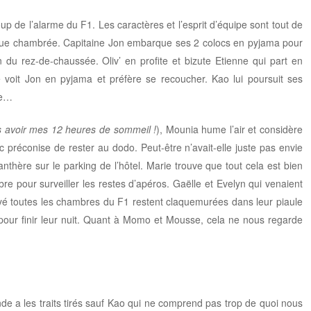
p de l’alarme du F1. Les caractères et l’esprit d’équipe sont tout de
aque chambrée. Capitaine Jon embarque ses 2 colocs en pyjama pour
du rez-de-chaussée. Oliv’ en profite et bizute Etienne qui part en
e voit Jon en pyjama et préfère se recoucher. Kao lui poursuit ses
ne…
as avoir mes 12 heures de sommeil !
), Mounia hume l’air et considère
 préconise de rester au dodo. Peut-être n’avait-elle juste pas envie
nthère sur le parking de l’hôtel. Marie trouve que tout cela est bien
re pour surveiller les restes d’apéros. Gaëlle et Evelyn qui venaient
yé toutes les chambres du F1 restent claquemurées dans leur piaule
pour finir leur nuit. Quant à Momo et Mousse, cela ne nous regarde
nde a les traits tirés sauf Kao qui ne comprend pas trop de quoi nous