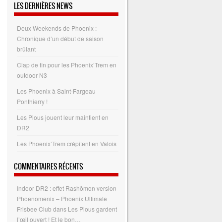
LES DERNIÈRES NEWS
Deux Weekends de Phoenix :
Chronique d’un début de saison
brûlant
Clap de fin pour les Phoenix’Trem en
outdoor N3
Les Phoenix à Saint-Fargeau
Ponthierry !
Les Pious jouent leur maintient en
DR2
Les Phoenix’Trem crépitent en Valois
COMMENTAIRES RÉCENTS
Indoor DR2 : effet Rashōmon version
Phoenomenix – Phoenix Ultimate
Frisbee Club
dans
Les Pious gardent
l’œil ouvert ! Et le bon…