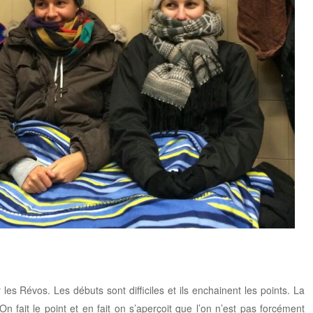
es Révos. Les débuts sont difficiles et ils enchainent les points. La
n fait le point et en fait on s’aperçoit que l’on n’est pas forcément