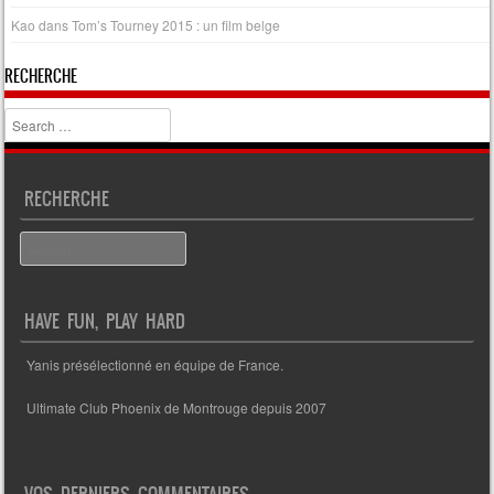
Kao
dans
Tom’s Tourney 2015 : un film belge
RECHERCHE
Search
RECHERCHE
Search
HAVE FUN, PLAY HARD
Yanis présélectionné en équipe de France.
Ultimate Club Phoenix de Montrouge depuis 2007
VOS DERNIERS COMMENTAIRES