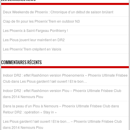
Deux Weekends de Phoenix : Chronique d’un début de saison brûlant
Clap de fin pour les Phoenix’Trem en outdoor N3
Les Phoenix à Saint-Fargeau Ponthierry !
Les Pious jouent leur maintient en DR2
Les Phoenix’Trem crépitent en Valois
COMMENTAIRES RÉCENTS
Indoor DR2 : effet Rashōmon version Phoenomenix – Phoenix Ultimate Frisbee
Club
dans
Les Pious gardent l’œil ouvert ! Et le bon…
Indoor DR2 : effet Rashōmon version Piou – Phoenix Ultimate Frisbee Club
dans
2014 Nemours Piou
Dans la peau d’un Piou à Nemours – Phoenix Ultimate Frisbee Club
dans
Retour DR2 : opération « Stay in »
Les Pious gardent l’œil ouvert ! Et le bon… – Phoenix Ultimate Frisbee Club
dans
2014 Nemours Piou