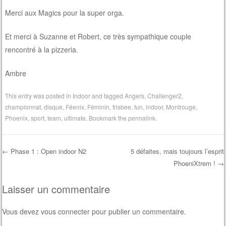
Merci aux Magics pour la super orga.
Et merci à Suzanne et Robert, ce très sympathique couple
rencontré à la pizzeria.
Ambre
This entry was posted in
Indoor
and tagged
Angers
,
Challenger2
,
championnat
,
disque
,
Féenix
,
Féminin
,
frisbee
,
fun
,
indoor
,
Montrouge
,
Phoenix
,
sport
,
team
,
ultimate
. Bookmark the
permalink
.
←
Phase 1 : Open indoor N2
5 défaites, mais toujours l’esprit
PhoeniXtrem !
→
Post navigation
Laisser un commentaire
Vous devez
vous connecter
pour publier un commentaire.