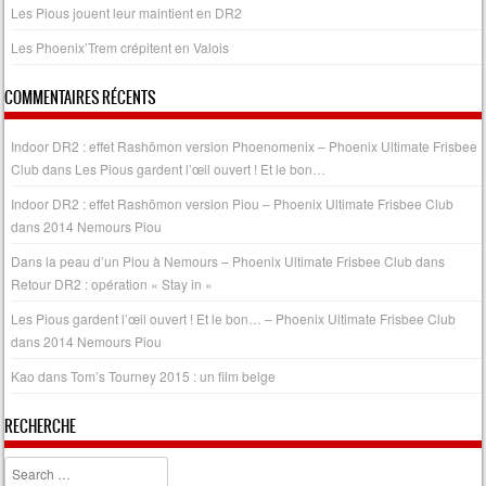
Les Pious jouent leur maintient en DR2
Les Phoenix’Trem crépitent en Valois
COMMENTAIRES RÉCENTS
Indoor DR2 : effet Rashōmon version Phoenomenix – Phoenix Ultimate Frisbee
Club
dans
Les Pious gardent l’œil ouvert ! Et le bon…
Indoor DR2 : effet Rashōmon version Piou – Phoenix Ultimate Frisbee Club
dans
2014 Nemours Piou
Dans la peau d’un Piou à Nemours – Phoenix Ultimate Frisbee Club
dans
Retour DR2 : opération « Stay in »
Les Pious gardent l’œil ouvert ! Et le bon… – Phoenix Ultimate Frisbee Club
dans
2014 Nemours Piou
Kao
dans
Tom’s Tourney 2015 : un film belge
RECHERCHE
Search