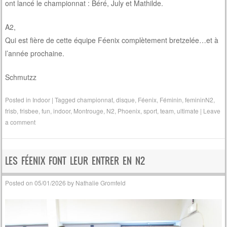
ont lancé le championnat : Béré, July et Mathilde.
A2,
Qui est fière de cette équipe Féenix complètement bretzelée…et à
l’année prochaine.
Schmutzz
Posted in
Indoor
|
Tagged
championnat
,
disque
,
Féenix
,
Féminin
,
femininN2
,
frisb
,
frisbee
,
fun
,
indoor
,
Montrouge
,
N2
,
Phoenix
,
sport
,
team
,
ultimate
|
Leave
a comment
LES FÉENIX FONT LEUR ENTRER EN N2
Posted on
05/01/2026
by
Nathalie Gromfeld