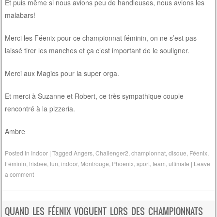
Et puis même si nous avions peu de handleuses, nous avions les
malabars!
Merci les Féenix pour ce championnat féminin, on ne s’est pas
laissé tirer les manches et ça c’est important de le souligner.
Merci aux Magics pour la super orga.
Et merci à Suzanne et Robert, ce très sympathique couple
rencontré à la pizzeria.
Ambre
Posted in
Indoor
|
Tagged
Angers
,
Challenger2
,
championnat
,
disque
,
Féenix
,
Féminin
,
frisbee
,
fun
,
indoor
,
Montrouge
,
Phoenix
,
sport
,
team
,
ultimate
|
Leave
a comment
QUAND LES FÉENIX VOGUENT LORS DES CHAMPIONNATS