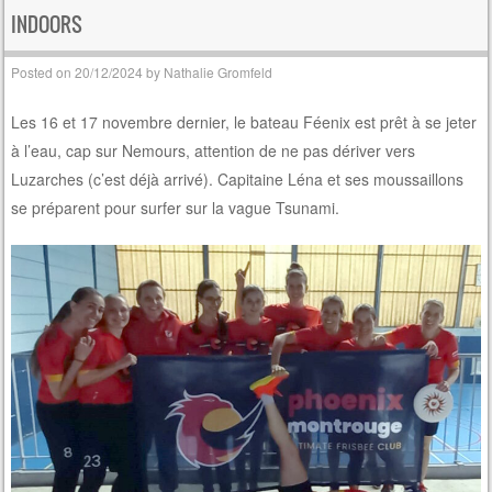
INDOORS
Posted on
20/12/2024
by
Nathalie Gromfeld
Les 16 et 17 novembre dernier, le bateau Féenix est prêt à se jeter
à l’eau, cap sur Nemours, attention de ne pas dériver vers
Luzarches (c’est déjà arrivé). Capitaine Léna et ses moussaillons
se préparent pour surfer sur la vague Tsunami.