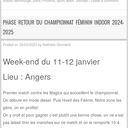
indoor
,
Montrouge
,
paris
,
Phoenix
,
sport
,
team
,
ultimate
|
Leave a comment
PHASE RETOUR DU CHAMPIONNAT FÉMININ INDOOR 2024-
2025
Posted on
26/02/2025
by
Nathalie Gromfeld
Week-end du 11-12 janvier
Lieu : Angers
Premier match contre les Magics qui accueillent le championnat.
On débute en mode diesel. Puis réveil des Féenix. Notre zone les
gêne, on en profite!
On y croit et pour gagner c’est plutôt une bonne chose, on ne s’est
pas laissé tirer les manches sur ce match et on le remporte 10-4.