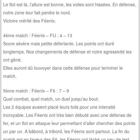
Le flot est là, l’allure est bonne, les voiles sont hissées. En défense,
notre zone leur fait perdre le nord.
Victoire mérité des Féenix.
4ème match : Féenix – FU : 4 – 13
Score sévère mais petite déferlante. Les points ont duré
longtemps. Nos changements de défense et notre agressivité les
ont gêné.
Elles auront dû louvoyer dans cette défense pour terminer le
match.
5ème match : Féenix – F6 : 7 – 9
Quel combat, quel match, un duel jusqu’au bout.
Les 2 équipes avaient placé leurs foils pour une intensité
incroyable. Les Féenix ont très bien débuté avec une défense de
fer, et un flot en attaque leur permettant d’aller chercher des points
un par un. A bâbord, à tribord, les Féenix sont partout. La fin du
match est en faveur des F6, les Féenix ont lâché un peu de lest