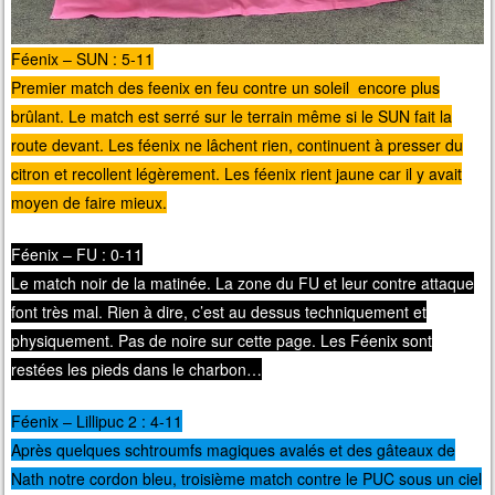
Féenix – SUN : 5-11
Premier match des feenix en feu contre un soleil encore plus
brûlant. Le match est serré sur le terrain même si le SUN fait la
route devant. Les féenix ne lâchent rien, continuent à presser du
citron et recollent légèrement. Les féenix rient jaune car il y avait
moyen de faire mieux.
Féenix – FU : 0-11
Le match noir de la matinée. La zone du FU et leur contre attaque
font très mal. Rien à dire, c’est au dessus techniquement et
physiquement. Pas de noire sur cette page. Les Féenix sont
restées les pieds dans le charbon…
Féenix – Lillipuc 2 : 4-11
Après quelques schtroumfs magiques avalés et des gâteaux de
Nath notre cordon bleu, troisième match contre le PUC sous un ciel