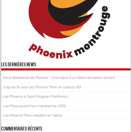
LES DERNIÈRES NEWS
Deux Weekends de Phoenix : Chronique d’un début de saison brûlant
Clap de fin pour les Phoenix’Trem en outdoor N3
Les Phoenix à Saint-Fargeau Ponthierry !
Les Pious jouent leur maintient en DR2
Les Phoenix’Trem crépitent en Valois
COMMENTAIRES RÉCENTS