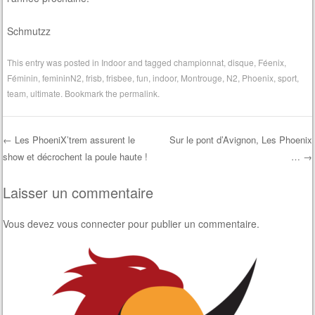
Schmutzz
This entry was posted in
Indoor
and tagged
championnat
,
disque
,
Féenix
,
Féminin
,
femininN2
,
frisb
,
frisbee
,
fun
,
indoor
,
Montrouge
,
N2
,
Phoenix
,
sport
,
team
,
ultimate
. Bookmark the
permalink
.
←
Les PhoeniX’trem assurent le
Sur le pont d’Avignon, Les Phoenix
show et décrochent la poule haute !
…
→
Post navigation
Laisser un commentaire
Vous devez
vous connecter
pour publier un commentaire.