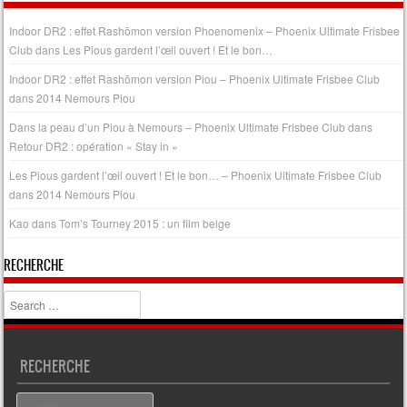
Indoor DR2 : effet Rashōmon version Phoenomenix – Phoenix Ultimate Frisbee
Club
dans
Les Pious gardent l’œil ouvert ! Et le bon…
Indoor DR2 : effet Rashōmon version Piou – Phoenix Ultimate Frisbee Club
dans
2014 Nemours Piou
Dans la peau d’un Piou à Nemours – Phoenix Ultimate Frisbee Club
dans
Retour DR2 : opération « Stay in »
Les Pious gardent l’œil ouvert ! Et le bon… – Phoenix Ultimate Frisbee Club
dans
2014 Nemours Piou
Kao
dans
Tom’s Tourney 2015 : un film belge
RECHERCHE
Search
RECHERCHE
Search