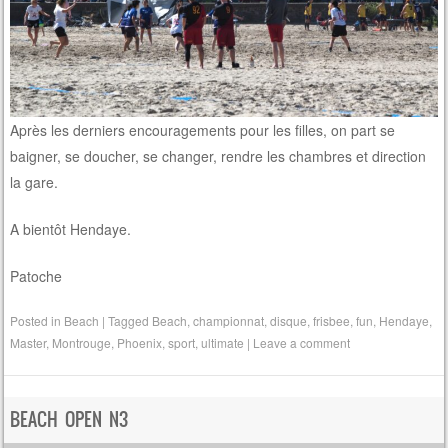
Après les derniers encouragements pour les filles, on part se
baigner, se doucher, se changer, rendre les chambres et direction
la gare.
A bientôt Hendaye.
Patoche
Posted in
Beach
|
Tagged
Beach
,
championnat
,
disque
,
frisbee
,
fun
,
Hendaye
,
Master
,
Montrouge
,
Phoenix
,
sport
,
ultimate
|
Leave a comment
BEACH OPEN N3