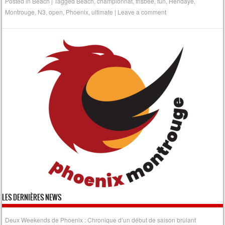
Posted in
Beach
|
Tagged
Beach
,
championnat
,
frisbee
,
fun
,
Hendaye
,
Montrouge
,
N3
,
open
,
Phoenix
,
ultimate
|
Leave a comment
LES DERNIÈRES NEWS
Deux Weekends de Phoenix : Chronique d’un début de saison brûlant