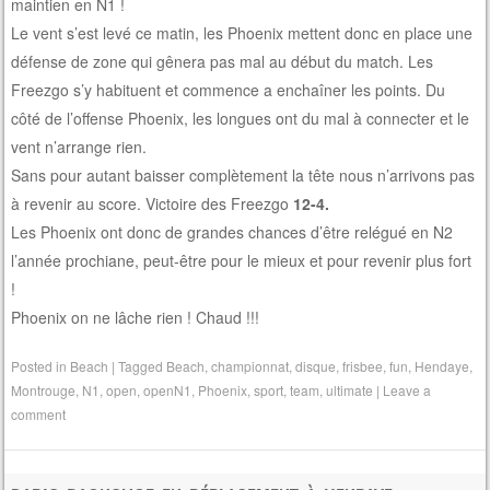
maintien en N1 !
Le vent s’est levé ce matin, les Phoenix mettent donc en place une
défense de zone qui gênera pas mal au début du match. Les
Freezgo s’y habituent et commence a enchaîner les points. Du
côté de l’offense Phoenix, les longues ont du mal à connecter et le
vent n’arrange rien.
Sans pour autant baisser complètement la tête nous n’arrivons pas
à revenir au score. Victoire des Freezgo
12-4.
Les Phoenix ont donc de grandes chances d’être relégué en N2
l’année prochiane, peut-être pour le mieux et pour revenir plus fort
!
Phoenix on ne lâche rien ! Chaud !!!
Posted in
Beach
|
Tagged
Beach
,
championnat
,
disque
,
frisbee
,
fun
,
Hendaye
,
Montrouge
,
N1
,
open
,
openN1
,
Phoenix
,
sport
,
team
,
ultimate
|
Leave a
comment