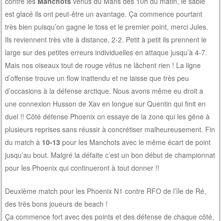
contre les
Manchots
venus du Mans dès 10h du matin, le sable
est glacé ils ont peut-être un avantage. Ça commence pourtant
très bien puisqu’on gagne le toss et le premier point, merci Jules.
Ils reviennent très vite à distance, 2-2. Petit à petit ils prennent le
large sur des petites erreurs individuelles en attaque jusqu’à 4-7.
Mais nos oiseaux tout de rouge vêtus ne lâchent rien ! La ligne
d’offense trouve un flow inattendu et ne laisse que très peu
d’occasions à la défense arctique. Nous avons même eu droit a
une connexion Husson de Xav en longue sur Quentin qui finit en
duel !! Côté défense Phoenix on essaye de la zone qui les gêne à
plusieurs reprises sans réussir à concrétiser malheureusement. Fin
du match à
10-13
pour les Manchots avec le même écart de point
jusqu’au bout. Malgré la défaite c’est un bon début de championnat
pour les Phoenix qui continueront à tout donner !!
Deuxième match pour les Phoenix N1 contre RFO de l’île de Ré,
des très bons joueurs de beach !
Ça commence fort avec des points et des défense de chaque côté,