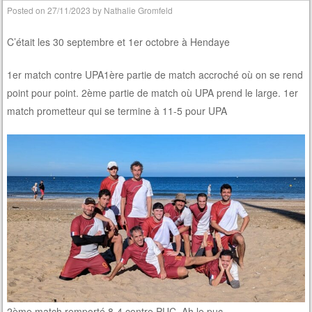
Posted on
27/11/2023
by
Nathalie Gromfeld
C’était les 30 septembre et 1er octobre à Hendaye
1er match contre UPA1ère partie de match accroché où on se rend
point pour point. 2ème partie de match où UPA prend le large. 1er
match prometteur qui se termine à 11-5 pour UPA
2ème match remporté 8-4 contre PUC. Ah le puc…