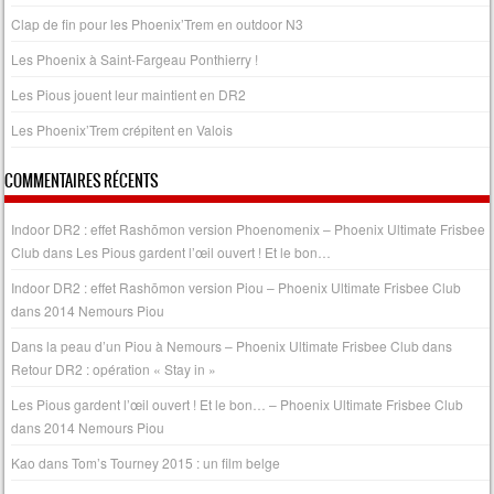
Clap de fin pour les Phoenix’Trem en outdoor N3
Les Phoenix à Saint-Fargeau Ponthierry !
Les Pious jouent leur maintient en DR2
Les Phoenix’Trem crépitent en Valois
COMMENTAIRES RÉCENTS
Indoor DR2 : effet Rashōmon version Phoenomenix – Phoenix Ultimate Frisbee
Club
dans
Les Pious gardent l’œil ouvert ! Et le bon…
Indoor DR2 : effet Rashōmon version Piou – Phoenix Ultimate Frisbee Club
dans
2014 Nemours Piou
Dans la peau d’un Piou à Nemours – Phoenix Ultimate Frisbee Club
dans
Retour DR2 : opération « Stay in »
Les Pious gardent l’œil ouvert ! Et le bon… – Phoenix Ultimate Frisbee Club
dans
2014 Nemours Piou
Kao
dans
Tom’s Tourney 2015 : un film belge