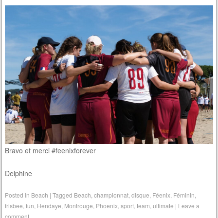
Bravo et merci #feenixforever
Delphine
Posted in
Beach
|
Tagged
Beach
,
championnat
,
disque
,
Féenix
,
Féminin
,
frisbee
,
fun
,
Hendaye
,
Montrouge
,
Phoenix
,
sport
,
team
,
ultimate
|
Leave a
comment