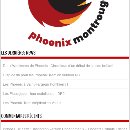
LES DERNIÈRES NEWS
Deux Weekends de Phoenix : Chronique d’un début de saison brûlant
Clap de fin pour les Phoenix’Trem en outdoor N3
Les Phoenix à Saint-Fargeau Ponthierry !
Les Pious jouent leur maintient en DR2
Les Phoenix’Trem crépitent en Valois
COMMENTAIRES RÉCENTS
Indoor DR2 : effet Rashōmon version Phoenomenix – Phoenix Ultimate Frisbee