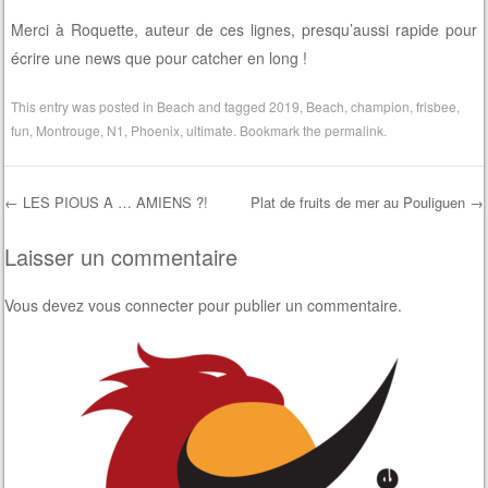
Merci à Roquette, auteur de ces lignes, presqu’aussi rapide pour
écrire une news que pour catcher en long !
This entry was posted in
Beach
and tagged
2019
,
Beach
,
champion
,
frisbee
,
fun
,
Montrouge
,
N1
,
Phoenix
,
ultimate
. Bookmark the
permalink
.
←
LES PIOUS A … AMIENS ?!
Plat de fruits de mer au Pouliguen
→
Post navigation
Laisser un commentaire
Vous devez
vous connecter
pour publier un commentaire.