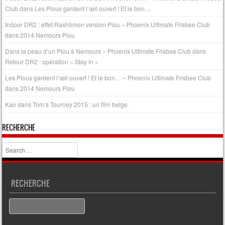
Club
dans
Les Pious gardent l’œil ouvert ! Et le bon…
Indoor DR2 : effet Rashōmon version Piou – Phoenix Ultimate Frisbee Club
dans
2014 Nemours Piou
Dans la peau d’un Piou à Nemours – Phoenix Ultimate Frisbee Club
dans
Retour DR2 : opération « Stay in »
Les Pious gardent l’œil ouvert ! Et le bon… – Phoenix Ultimate Frisbee Club
dans
2014 Nemours Piou
Kao
dans
Tom’s Tourney 2015 : un film belge
RECHERCHE
Search
RECHERCHE
Search