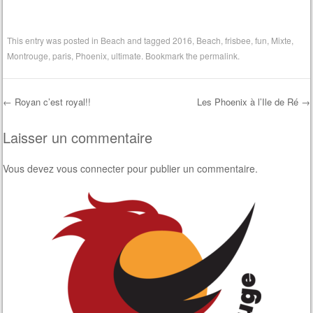
nous disons OUI au Nau !
This entry was posted in
Beach
and tagged
2016
,
Beach
,
frisbee
,
fun
,
Mixte
,
Montrouge
,
paris
,
Phoenix
,
ultimate
. Bookmark the
permalink
.
←
Royan c’est royal!!
Les Phoenix à l’Ile de Ré
→
Post navigation
Laisser un commentaire
Vous devez
vous connecter
pour publier un commentaire.