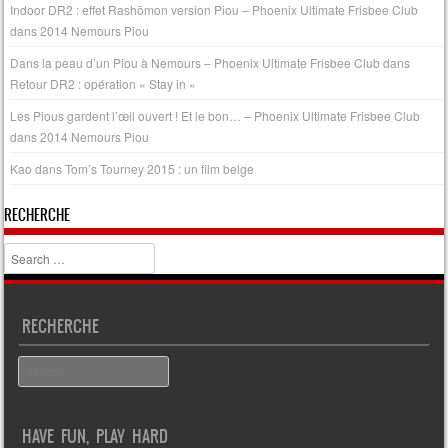
Indoor DR2 : effet Rashōmon version Piou – Phoenix Ultimate Frisbee Club
dans
2014 Nemours Piou
Dans la peau d’un Piou à Nemours – Phoenix Ultimate Frisbee Club
dans
Retour DR2 : opération « Stay in »
Les Pious gardent l’œil ouvert ! Et le bon… – Phoenix Ultimate Frisbee Club
dans
2014 Nemours Piou
Kao
dans
Tom’s Tourney 2015 : un film belge
RECHERCHE
Search
RECHERCHE
Search
HAVE FUN, PLAY HARD