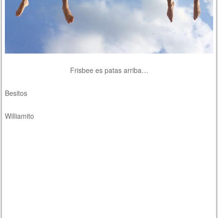
Frisbee es patas arriba…
Besitos
Williamito
Ci-dessous pour répondre à la vox populi une traduction libre de
droit ou plutôt libre tout court… Vous avez découvert l’astuce pour
ne pas prendre de clases particulares ? Bravo ! Mais, soyez
sympa, ne ruinez pas les chances du professeur et ne l’ébruitez
pas…
Nimbée des derniers rayons du soleil d’été, la plage du Nau, au