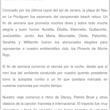
Coronado por los últimos rayos del sol de verano, la playa de Nau
en Le Pouliguen fue escenario del campeonato beach retour. Un
fin de semana que prometía muchos dives y sobre todo mucha
alegría y buen humor. Aurelita, Élodita, Etienneito, Guillaumito,
JoelJoelitito, Jonito, Ave Maria, Mouniatita, Olivito, Patochito,
Sarahita y Williamito fueron los afortunados elegidos para
representar a nuestro emblemático club, los Phoenix de Monte
Rojo.
El fin de semana comenzó el viernes por la noche, desde que el
mini bus del ambiente conducido por nuestro querido presidente
tomo la autopista rumbo a un fin que quedara marcado en
nuestras memorias por mucho tiempo.
Nuestro viaje comenzó a ritmo de Disney, Patrick Bruel y otros
clásicos de la canción francesa e internacional. El trayecto fue muy
placentero y lleno de emoción, y las horas pasaron sin siquiera