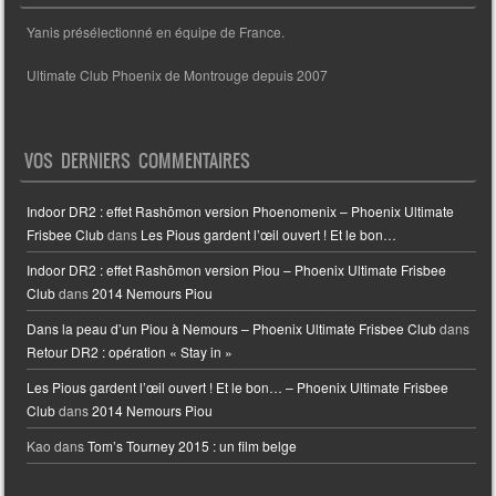
Yanis présélectionné en équipe de France.
Ultimate Club Phoenix de Montrouge depuis 2007
VOS DERNIERS COMMENTAIRES
Indoor DR2 : effet Rashōmon version Phoenomenix – Phoenix Ultimate
Frisbee Club
dans
Les Pious gardent l’œil ouvert ! Et le bon…
Indoor DR2 : effet Rashōmon version Piou – Phoenix Ultimate Frisbee
Club
dans
2014 Nemours Piou
Dans la peau d’un Piou à Nemours – Phoenix Ultimate Frisbee Club
dans
Retour DR2 : opération « Stay in »
Les Pious gardent l’œil ouvert ! Et le bon… – Phoenix Ultimate Frisbee
Club
dans
2014 Nemours Piou
Kao
dans
Tom’s Tourney 2015 : un film belge