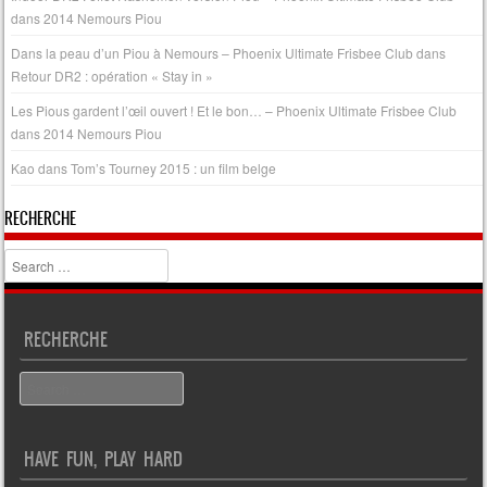
dans
2014 Nemours Piou
Dans la peau d’un Piou à Nemours – Phoenix Ultimate Frisbee Club
dans
Retour DR2 : opération « Stay in »
Les Pious gardent l’œil ouvert ! Et le bon… – Phoenix Ultimate Frisbee Club
dans
2014 Nemours Piou
Kao
dans
Tom’s Tourney 2015 : un film belge
RECHERCHE
Search
RECHERCHE
Search
HAVE FUN, PLAY HARD