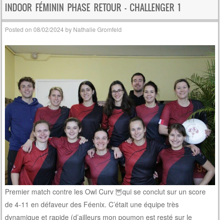
INDOOR FÉMININ PHASE RETOUR – CHALLENGER 1
Posted on
08/02/2024
by
Nathalie Gromfeld
Premier match contre les Owl Curv 🦉qui se conclut sur un score
de 4-11 en défaveur des Féenix. C’était une équipe très
dynamique et rapide (d’ailleurs mon poumon est resté sur le