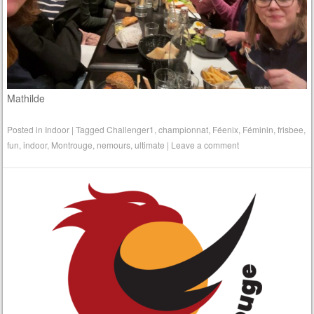
Mathilde
Posted in
Indoor
|
Tagged
Challenger1
,
championnat
,
Féenix
,
Féminin
,
frisbee
,
fun
,
indoor
,
Montrouge
,
nemours
,
ultimate
|
Leave a comment