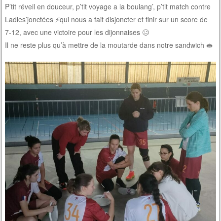
P’tit réveil en douceur, p’tit voyage a la boulang’, p’tit match contre
Ladies’jonctées ⚡qui nous a fait disjoncter et finir sur un score de
7-12, avec une victoire pour les dijonnaises 🥴
Il ne reste plus qu’à mettre de la moutarde dans notre sandwich 🥪