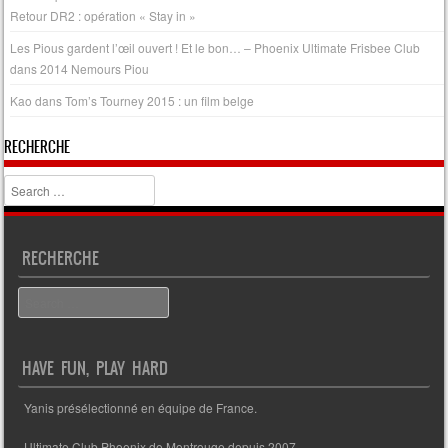
Retour DR2 : opération « Stay in »
Les Pious gardent l’œil ouvert ! Et le bon… – Phoenix Ultimate Frisbee Club
dans
2014 Nemours Piou
Kao
dans
Tom’s Tourney 2015 : un film belge
RECHERCHE
Search
RECHERCHE
Search
HAVE FUN, PLAY HARD
Yanis présélectionné en équipe de France.
Ultimate Club Phoenix de Montrouge depuis 2007