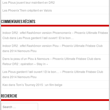
Les Pious jouent leur maintient en DR2
Les Phoenix’Trem crépitent en Valois
COMMENTAIRES RÉCENTS
Indoor DR2 : effet Rashōmon version Phoenomenix – Phoenix Ultimate Frisbee
Club
dans
Les Pious gardent l’œil ouvert ! Et le bon…
Indoor DR2 : effet Rashōmon version Piou – Phoenix Ultimate Frisbee Club
dans
2014 Nemours Piou
Dans la peau d’un Piou à Nemours – Phoenix Ultimate Frisbee Club
dans
Retour DR2 : opération « Stay in »
Les Pious gardent l’œil ouvert ! Et le bon… – Phoenix Ultimate Frisbee Club
dans
2014 Nemours Piou
Kao
dans
Tom’s Tourney 2015 : un film belge
RECHERCHE
Search