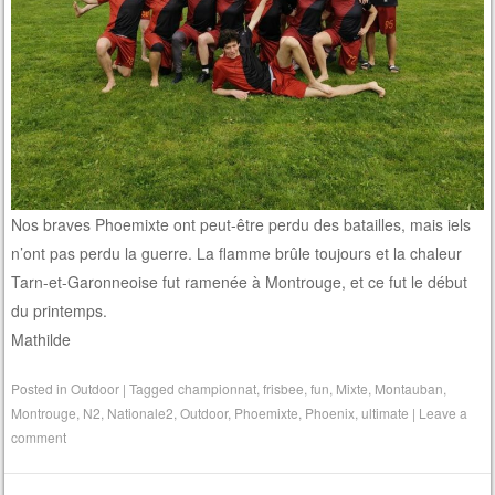
Nos braves Phoemixte ont peut-être perdu des batailles, mais iels
n’ont pas perdu la guerre. La flamme brûle toujours et la chaleur
Tarn-et-Garonneoise fut ramenée à Montrouge, et ce fut le début
du printemps.
Mathilde
Posted in
Outdoor
|
Tagged
championnat
,
frisbee
,
fun
,
Mixte
,
Montauban
,
Montrouge
,
N2
,
Nationale2
,
Outdoor
,
Phoemixte
,
Phoenix
,
ultimate
|
Leave a
comment