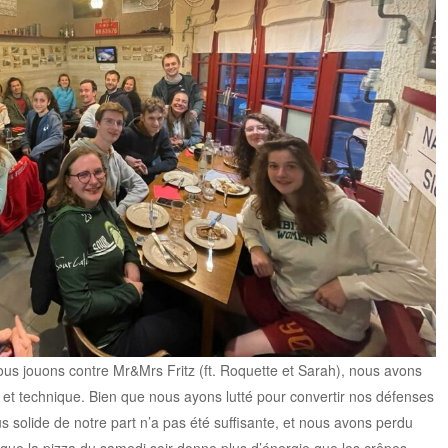
us jouons contre Mr&Mrs Fritz (ft. Roquette et Sarah), nous avons
et technique. Bien que nous ayons lutté pour convertir nos défenses
 solide de notre part n’a pas été suffisante, et nous avons perdu
e que la pizza du samedi soir donne plus d’énergie que les crêpes.