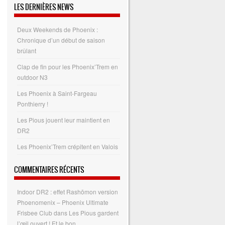
LES DERNIÈRES NEWS
Deux Weekends de Phoenix :
Chronique d’un début de saison
brûlant
Clap de fin pour les Phoenix’Trem en
outdoor N3
Les Phoenix à Saint-Fargeau
Ponthierry !
Les Pious jouent leur maintient en
DR2
Les Phoenix’Trem crépitent en Valois
COMMENTAIRES RÉCENTS
Indoor DR2 : effet Rashōmon version
Phoenomenix – Phoenix Ultimate
Frisbee Club
dans
Les Pious gardent
l’œil ouvert ! Et le bon…