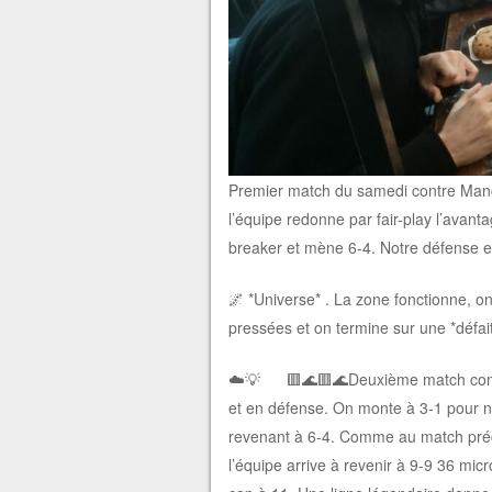
Premier match du samedi contre Manc
l’équipe redonne par fair-play l’avan
breaker et mène 6-4. Notre défense est
🌌 *Universe* . La zone fonctionne, o
pressées et on termine sur une *défai
☁️💡 🟥🌊🟥🌊Deuxième match contre
et en défense. On monte à 3-1 pour no
revenant à 6-4. Comme au match précé
l’équipe arrive à revenir à 9-9 36 mi