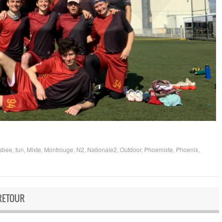
isbee
,
fun
,
Mixte
,
Montrouge
,
N2
,
Nationale2
,
Outdoor
,
Phoemixte
,
Phoenix
,
RETOUR