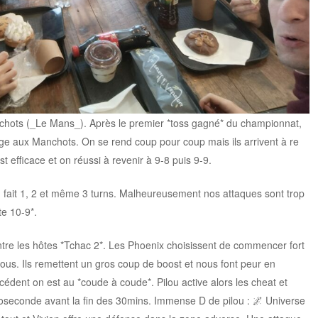
hots (_Le Mans_). Après le premier *toss gagné* du championnat,
tage aux Manchots. On se rend coup pour coup mais ils arrivent à re
 efficace et on réussi à revenir à 9-8 puis 9-9.
n fait 1, 2 et même 3 turns. Malheureusement nos attaques sont trop
te 10-9*.
 les hôtes *Tchac 2*. Les Phoenix choisissent de commencer fort
us. Ils remettent un gros coup de boost et nous font peur en
dent on est au *coude à coude*. Pilou active alors les cheat et
croseconde avant la fin des 30mins. Immense D de pilou : 🌌 Universe