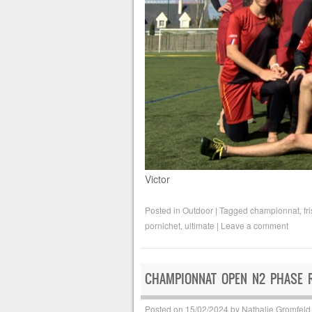
Victor
Posted in
Outdoor
|
Tagged
championnat
,
fr
pornichet
,
ultimate
|
Leave a comment
CHAMPIONNAT OPEN N2 PHASE 
Posted on
15/02/2024
by
Nathalie Gromfeld