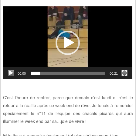
Lecteur
vidéo
00:00
00:21
C’est l’heure de rentrer, parce que demain c’est lundi et c’est le
retour à la réalité après ce week-end de rêve. Je tenais à remercier
spécialement le n°11 de l’équipe des chacals picards qui aura
illuminer le week-end par sa…joie de vivre !
Et je tiens à remercier également (et plus sérieusement) tout