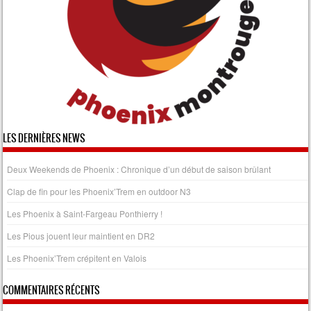
LES DERNIÈRES NEWS
Deux Weekends de Phoenix : Chronique d’un début de saison brûlant
Clap de fin pour les Phoenix’Trem en outdoor N3
Les Phoenix à Saint-Fargeau Ponthierry !
Les Pious jouent leur maintient en DR2
Les Phoenix’Trem crépitent en Valois
COMMENTAIRES RÉCENTS