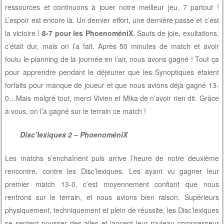
ressources et continuons à jouer notre meilleur jeu. 7 partout !
L’espoir est encore là. Un dernier effort, une dernière passe et c’est
la victoire !
8-7 pour les PhoenoméniX
. Sauts de joie, exultations,
c’était dur, mais on l’a fait. Après 50 minutes de match et avoir
foutu le planning de la journée en l’air, nous avons gagné ! Tout ça
pour apprendre pendant le déjeuner que les Synoptiques étaient
forfaits pour manque de joueur et que nous avions déjà gagné 13-
0…Mais malgré tout, merci Vivien et Mika de n’avoir rien dit. Grâce
à vous, on l’a gagné sur le terrain ce match !
Disc’lexiques 2 – PhoenoméniX
Les matchs s’enchaînent puis arrive l’heure de notre deuxième
rencontre, contre les Disc’lexiques. Les ayant vu gagner leur
premier match 13-0, c’est moyennement confiant que nous
rentrons sur le terrain, et nous avions bien raison. Supérieurs
physiquement, techniquement et plein de réussite, les Disc’lexiques
se sentent pousser des ailes et lancent leur rouleau compresseur