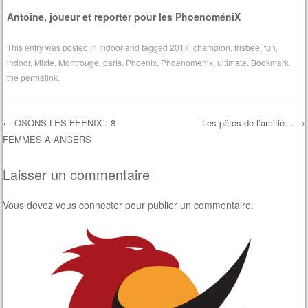
Antoine, joueur et reporter pour les PhoenoméniX
This entry was posted in
Indoor
and tagged
2017
,
champion
,
frisbee
,
fun
,
indoor
,
Mixte
,
Montrouge
,
paris
,
Phoenix
,
Phoenomenix
,
ultimate
. Bookmark
the
permalink
.
←
OSONS LES FEENIX : 8
Les pâtes de l’amitié…
→
FEMMES A ANGERS
Post navigation
Laisser un commentaire
Vous devez
vous connecter
pour publier un commentaire.