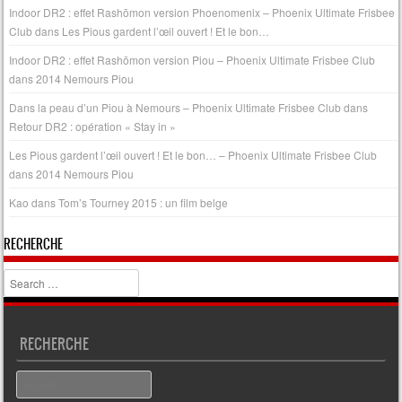
Indoor DR2 : effet Rashōmon version Phoenomenix – Phoenix Ultimate Frisbee
Club
dans
Les Pious gardent l’œil ouvert ! Et le bon…
Indoor DR2 : effet Rashōmon version Piou – Phoenix Ultimate Frisbee Club
dans
2014 Nemours Piou
Dans la peau d’un Piou à Nemours – Phoenix Ultimate Frisbee Club
dans
Retour DR2 : opération « Stay in »
Les Pious gardent l’œil ouvert ! Et le bon… – Phoenix Ultimate Frisbee Club
dans
2014 Nemours Piou
Kao
dans
Tom’s Tourney 2015 : un film belge
RECHERCHE
Search
RECHERCHE
Search